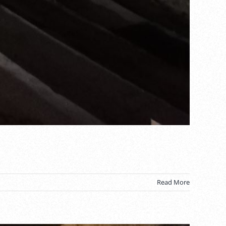
Read More